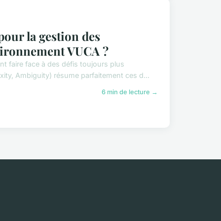
pour la gestion des
vironnement VUCA ?
 faire face à des défis toujours plus
ity, Ambiguity) résume parfaitement ces d...
6 min de lecture →