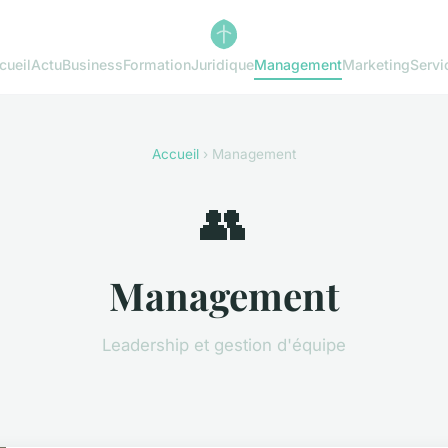
cueil
Actu
Business
Formation
Juridique
Management
Marketing
Servi
Accueil
› Management
👥
Management
Leadership et gestion d'équipe