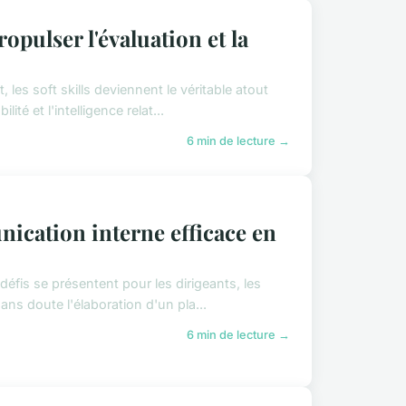
pulser l'évaluation et la
 les soft skills deviennent le véritable atout
é et l'intelligence relat...
6 min de lecture →
cation interne efficace en
éfis se présentent pour les dirigeants, les
ans doute l'élaboration d'un pla...
6 min de lecture →