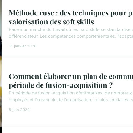
Méthode ruse : des techniques pour pro
valorisation des soft skills
Face à un marché du travail où les hard skills se standardisent,
différenciateur. Les compétences comportementales, l'adaptabilit
16 janvier 2026
Comment élaborer un plan de communi
période de fusion-acquisition ?
En période de fusion-acquisition d'entreprises, de nombreux d
employés et l'ensemble de l'organisation. Le plus crucial est s
5 juin 2024