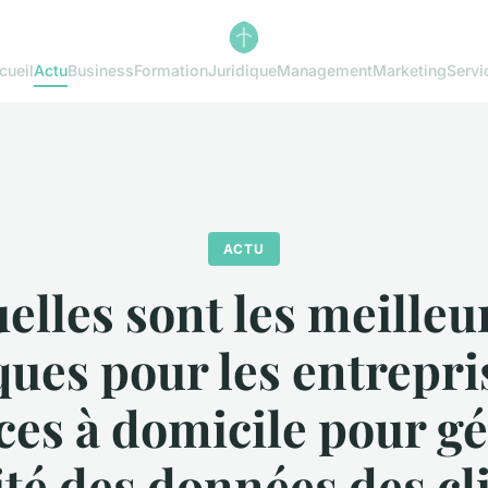
cueil
Actu
Business
Formation
Juridique
Management
Marketing
Servi
ACTU
elles sont les meilleu
ques pour les entrepri
ces à domicile pour gé
té des données des cl