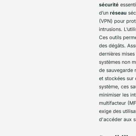
sécurité
essenti
d’un
réseau
sécu
(VPN) pour prot
intrusions. L’uti
Ces outils perme
des dégâts. Ass
dernières mises 
systèmes non mis
de sauvegarde r
et stockées sur
système, ces sa
minimiser les in
multifacteur (M
exige des utilis
d'accéder aux s