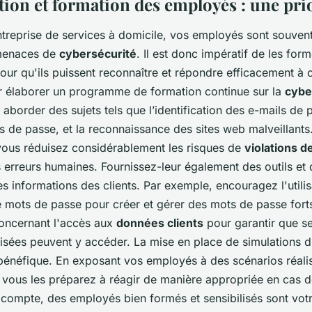
tion et formation des employés : une pri
ntreprise de services à domicile, vos employés sont souven
 menaces de
cybersécurité
. Il est donc impératif de les form
ur qu'ils puissent reconnaître et répondre efficacement à
élaborer un programme de formation continue sur la
cybe
border des sujets tels que l’identification des e-mails de p
 de passe, et la reconnaissance des sites web malveillants.
ous réduisez considérablement les risques de
violations 
 erreurs humaines. Fournissez-leur également des outils et
es informations des clients. Par exemple, encouragez l'utili
e mots de passe pour créer et gérer des mots de passe forts
concernant l'accès aux
données clients
pour garantir que se
isées peuvent y accéder. La mise en place de simulations d
bénéfique. En exposant vos employés à des scénarios réali
, vous les préparez à réagir de manière appropriée en cas
e compte, des employés bien formés et sensibilisés sont vot