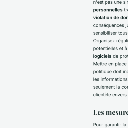
n'est pas une si
personnelles
tr
violation de d
conséquences ju
sensibiliser to
Organisez régul
potentielles et 
logiciels
de prot
Mettre en place
politique doit in
les informations
seulement la con
clientèle envers
Les mesure
Pour garantir la