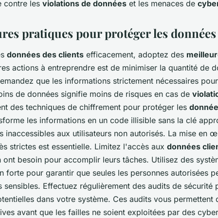
e contre les
violations de données
et les menaces de
cybe
ures pratiques pour protéger les données 
es
données des clients
efficacement, adoptez des
meilleur
es actions à entreprendre est de minimiser la quantité de 
demandez que les informations strictement nécessaires pour 
oins de données signifie moins de risques en cas de
violat
ent des techniques de chiffrement pour protéger les
donnée
sforme les informations en un code illisible sans la clé appr
s inaccessibles aux utilisateurs non autorisés. La mise en 
ès strictes est essentielle. Limitez l'accès aux
données clie
 ont besoin pour accomplir leurs tâches. Utilisez des syst
on forte pour garantir que seules les personnes autorisées 
 sensibles. Effectuez régulièrement des audits de sécurité p
potentielles dans votre système. Ces audits vous permettent
ves avant que les failles ne soient exploitées par des cyber