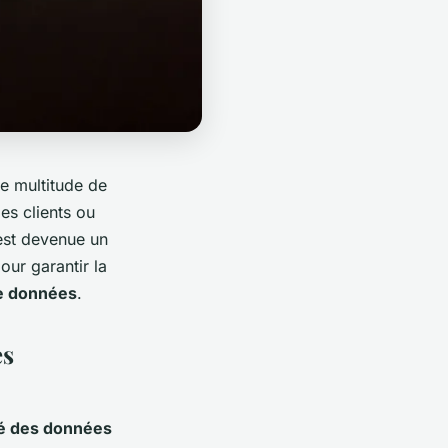
ne multitude de
es clients ou
st devenue un
our garantir la
de données
.
es
té des données