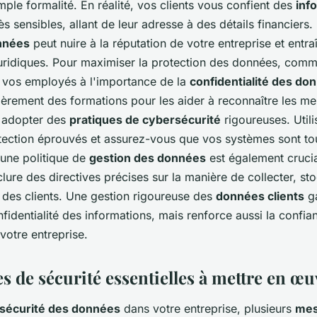
mple formalité. En réalité, vos clients vous confient des
inf
ès sensibles, allant de leur adresse à des détails financiers
onnées
peut nuire à la réputation de votre entreprise et entra
ridiques. Pour maximiser la
protection des données
, comm
us vos employés à l'importance de la
confidentialité des do
ièrement des formations pour les aider à reconnaître les m
à adopter des
pratiques de cybersécurité
rigoureuses. Util
ection éprouvés et assurez-vous que vos systèmes sont tou
 une politique de
gestion des données
est également crucia
clure des directives précises sur la manière de collecter, sto
 des clients. Une gestion rigoureuse des
données clients
ga
fidentialité des informations, mais renforce aussi la confia
 votre entreprise.
s de sécurité essentielles à mettre en œu
sécurité des données
dans votre entreprise, plusieurs
mes