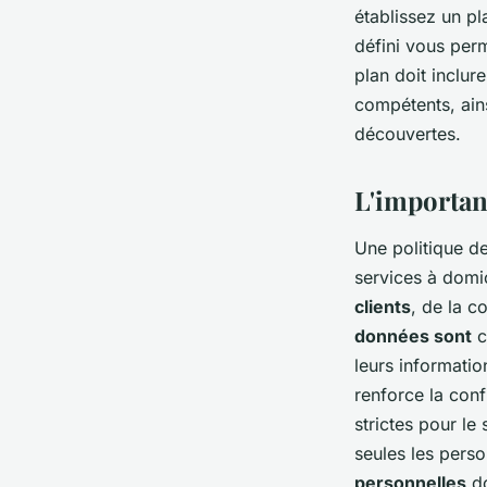
établissez un p
défini vous per
plan doit inclur
compétents, ains
découvertes.
L'importan
Une politique d
services à domic
clients
, de la c
données sont
c
leurs informatio
renforce la con
strictes pour le
seules les pers
personnelles
do