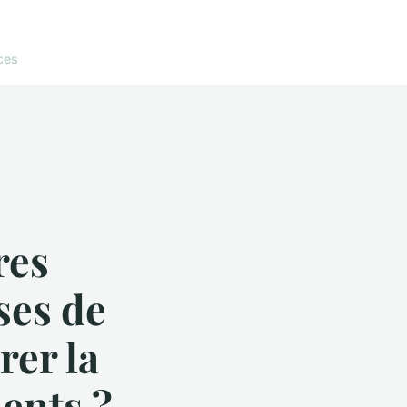
ces
res
ses de
rer la
ients ?