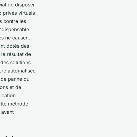
cial de disposer
 privés virtuels
s contre les
indispensable.
les ne causent
nt dotés des
le résultat de
 des solutions
ère automatisée
de panne du
ons et de
ication
ette méthode
é avant