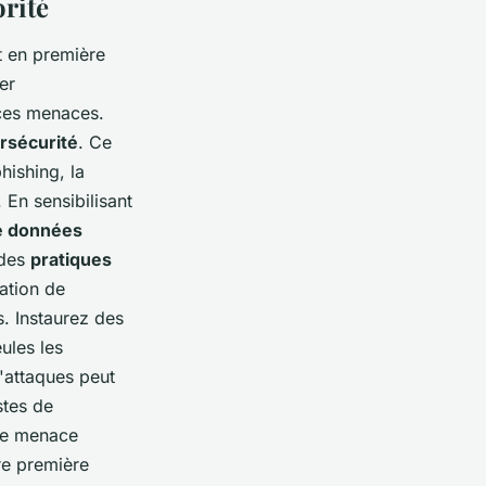
orité
t en première
er
 ces menaces.
rsécurité
. Ce
hishing, la
 En sensibilisant
de données
 des
pratiques
sation de
. Instaurez des
ules les
'attaques peut
stes de
 de menace
re première