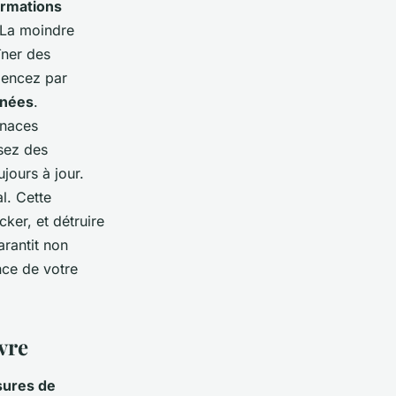
ormations
. La moindre
îner des
encez par
nnées
.
enaces
isez des
jours à jour.
l. Cette
cker, et détruire
rantit non
nce de votre
vre
ures de