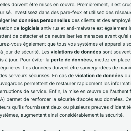
elles doivent être mises en œuvre. Premièrement, il est cru
risé. Investissez dans des pare-feux et utilisez des réseaux
éger les
données personnelles
des clients et des employé
lisation de
logiciels
antivirus et anti-malware est également 
ttent de détecter et de neutraliser les menaces avant qu’el
urez-vous également que tous vos systèmes et appareils so
à jour de sécurité. Les
violations de données
sont souvent 
 à jour. Pour éviter la
perte de données
, mettez en place
égulières. Les données doivent être sauvegardées de mani
 des serveurs sécurisés. En cas de
violation de données
ou 
uvegardes permettent de restaurer rapidement les informati
terruptions de service. Enfin, la mise en œuvre de l'authentif
FA) permet de renforcer la sécurité d’accès aux données. C
ateurs qu'ils fournissent deux ou plusieurs preuves d'identit
ystèmes, augmentant ainsi considérablement la sécurité.