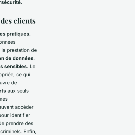
rsécurité
.
des clients
es pratiques
.
données
la prestation de
ion de données
.
s sensibles
. Le
opriée, ce qui
œuvre de
nts
aux seuls
èmes
peuvent accéder
our identifier
 de prendre des
criminels. Enfin,