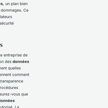
es
, un plan bien
es dommages. Ce
lateurs
sécurité
s
te entreprise de
tion des
données
ment quelles
rennent comment
 transparence
procédures
assurez-vous que
données
utorisé. La