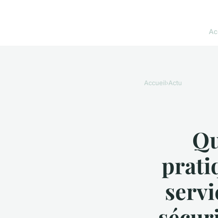
Ac
Accueil
›
Actu
Qu
prati
servi
sécuri