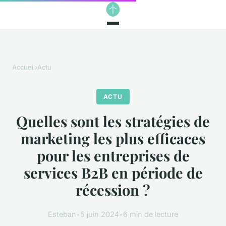
Accueil
›
Actu
ACTU
Quelles sont les stratégies de
marketing les plus efficaces
pour les entreprises de
services B2B en période de
récession ?
Esteban
•
5 juin 2024
•
6 min de lecture