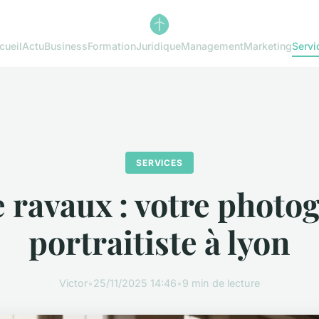
cueil
Actu
Business
Formation
Juridique
Management
Marketing
Servi
SERVICES
e ravaux : votre photo
portraitiste à lyon
Victor
•
25/11/2025 14:46
•
9 min de lecture