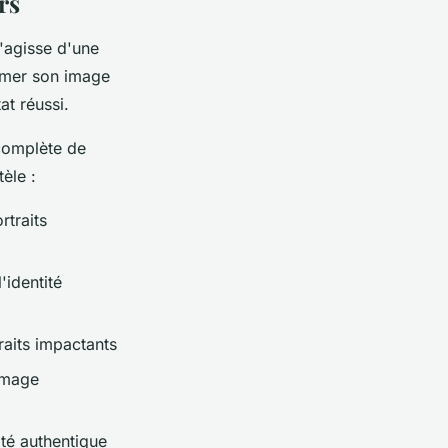
rs
s'agisse d'une
limer son image
at réussi.
complète de
èle :
rtraits
'identité
raits impactants
image
ité authentique