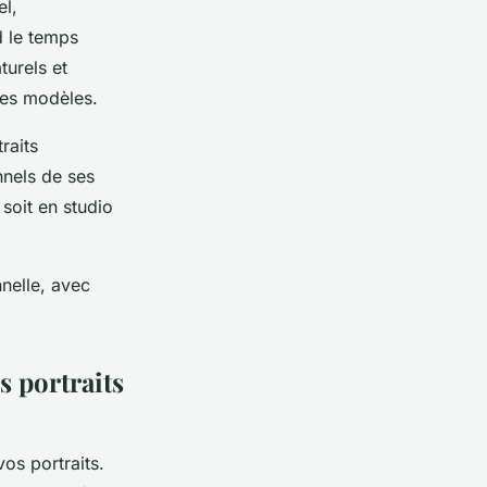
el,
d le temps
turels et
ses modèles.
raits
nnels de ses
soit en studio
nnelle, avec
s portraits
os portraits.