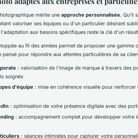
oto adaptés aux entreprises et particulie
photographique mérite une
approche personnalisée
. Qu'il 
itant valoriser ses équipes ou d'un particulier désirant sub
 l'adaptation aux besoins spécifiques reste la clé d'un résult
eloppée au fil des années permet de proposer une gamme 
 pensé pour répondre aux attentes particulières de sa client
rporate
: valorisation de l'image de marque à travers des po
ls soignés
opes d'équipe
: mise en cohérence visuelle pour renforcer l
edIn
: optimisation de votre présence digitale avec des port
anding
: accompagnement complet pour développer votre 
ticuliers
: séances intimistes pour capturer votre personnal