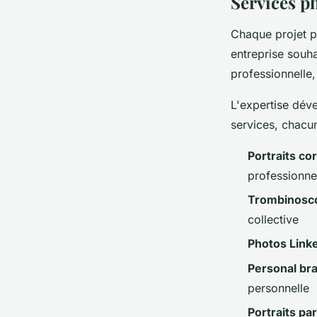
Services ph
Chaque projet 
entreprise souha
professionnelle,
L'expertise dév
services, chacun
Portraits co
professionne
Trombinosc
collective
Photos Link
Personal br
personnelle
Portraits par