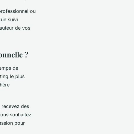
professionnel ou
un suivi
auteur de vos
onnelle ?
temps de
ing le plus
phère
us recevez des
vous souhaitez
ession pour