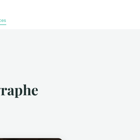
ces
graphe