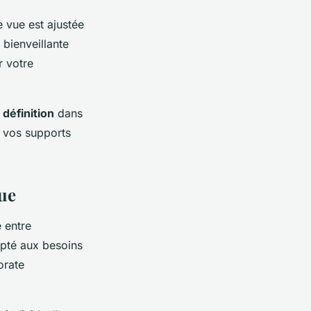
 vue est ajustée
 bienveillante
r votre
 définition
dans
r vos supports
que
 entre
pté aux besoins
orate