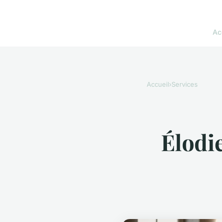
Ac
Accueil
›
Services
Élodi