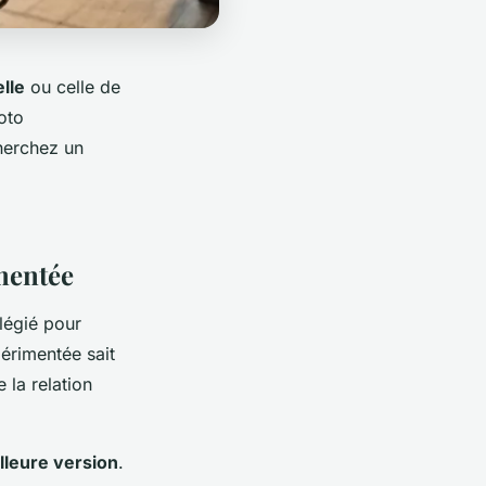
lle
ou celle de
oto
herchez un
mentée
légié pour
érimentée sait
 la relation
lleure version
.