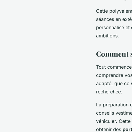
Cette polyvalenc
séances en extér
personnalisé et
ambitions.
Comment se
Tout commence
comprendre vos b
adapté, que ce s
recherchée.
La préparation d
conseils vestime
véhiculer. Cett
obtenir des
port