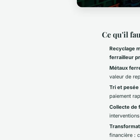
Ce qu'il fa
Recyclage 
ferrailleur 
Métaux ferr
valeur de re
Tri et pesé
paiement rapi
Collecte de f
interventions
Transformat
financière : 