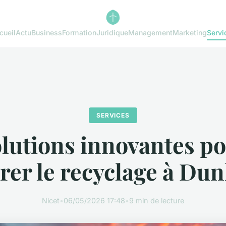
cueil
Actu
Business
Formation
Juridique
Management
Marketing
Servi
SERVICES
lutions innovantes p
rer le recyclage à Du
Nicet
•
06/05/2026 17:48
•
9 min de lecture