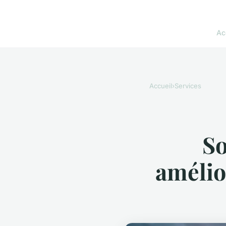
Ac
Accueil
›
Services
So
amélio