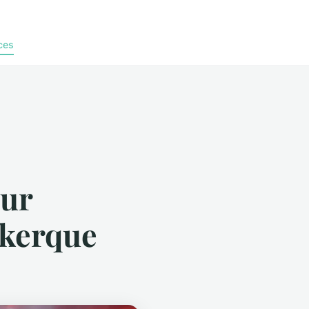
ces
our
nkerque