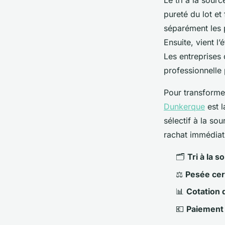
Le tri à la sour
pureté du lot et
séparément les 
Ensuite, vient l
Les entreprises 
professionnelle
Pour transformer
Dunkerque
est l
sélectif à la so
rachat immédiat 
🗂️
Tri à la s
⚖️
Pesée cer
📊
Cotation
💶
Paiement 