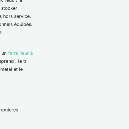
x réduit la
à stocker
 hors service.
ionnels équipés.
e
r un
ferrailleur à
prend : le tri
métal et le
remières