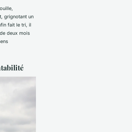
uille,
t, grignotant un
fait le tri, il
t de deux mois
sens
tabilité