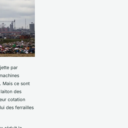
jette par
s machines
s. Mais ce sont
 laiton des
eur cotation
ui des ferrailles