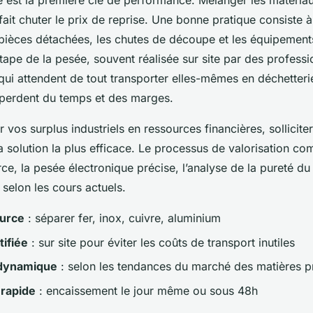
ce est la première clé de performance. Mélanger les matériau
 fait chuter le prix de reprise. Une bonne pratique consiste 
pièces détachées, les chutes de découpe et les équipements
’étape de la pesée, souvent réalisée sur site par des profess
qui attendent de tout transporter elles-mêmes en déchetteri
 perdent du temps et des marges.
 vos surplus industriels en ressources financières, sollicite
a solution la plus efficace. Le processus de valorisation com
urce, la pesée électronique précise, l’analyse de la pureté du 
selon les cours actuels.
ource
: séparer fer, inox, cuivre, aluminium
tifiée
: sur site pour éviter les coûts de transport inutiles
 dynamique
: selon les tendances du marché des matières p
rapide
: encaissement le jour même ou sous 48h