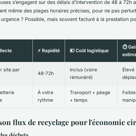
ieuses s’engagent sur des délais d’intervention de 48 à 72h
nt même des plages horaires précises, pour ne pas perturbe
urgence ? Possible, mais souvent facturé à la prestation po
⏱️ Ga
llecte
⚡ Rapidité
💶 Coût logistique
estim
 site par
Inclus (voire
Élevé
48-72h
rémunéré)
dépla
etterie
À votre
Transport + péage
Faible
e
rythme
+ temps
manip
son flux de recyclage pour l'économie cir
 des déchets