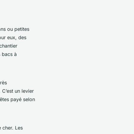
ns ou petites
our eux, des
chantier
s bacs à
près
 C’est un levier
êtes payé selon
 cher. Les