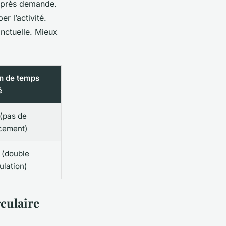
 après demande.
r l’activité.
nctuelle. Mieux
in de temps
é
 (pas de
cement)
 (double
ulation)
culaire